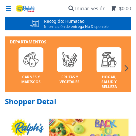
Iniciar Sesión
$0.00
Recogido: Humacao
Información de entrega No Disponible
DEPARTAMENTOS
CARNES Y
FRUTAS Y
HOGAR,
MARISCOS
VEGETALES
SALUD Y
BELLEZA
Shopper Detal