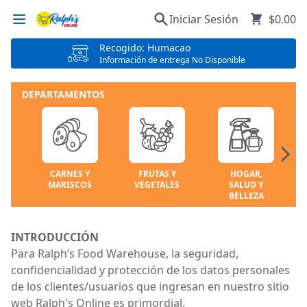
Iniciar Sesión
$0.00
Recogido: Humacao
Información de entrega No Disponible
DEPARTAMENTOS
CARNES Y
FRUTAS Y
HOGAR,
MARISCOS
VEGETALES
SALUD Y
BELLEZA
INTRODUCCIÓN
Para Ralph’s Food Warehouse, la seguridad,
confidencialidad y protección de los datos personales
de los clientes/usuarios que ingresan en nuestro sitio
web Ralph's Online es primordial.