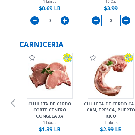
1 Libras
16 Oz.
$0.69 LB
$3.99
CARNICERIA
CHULETA DE CERDO
CHULETA DE CERDO C
CORTE CENTRO
CAN, FRESCA, PUERT
Skip to previous slide page
CONGELADA
RICO
1 Libras
1 Libras
$1.39 LB
$2.99 LB