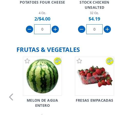
Skip to previous slide page
POTATOES FOUR CHEESE
STOCK CHICKEN
UNSALTED
4 Oz.
32 Oz.
2/$4.00
$4.19
FRUTAS & VEGETALES
MELON DE AGUA
FRESAS EMPACADAS
Skip to previous slide page
ENTERO