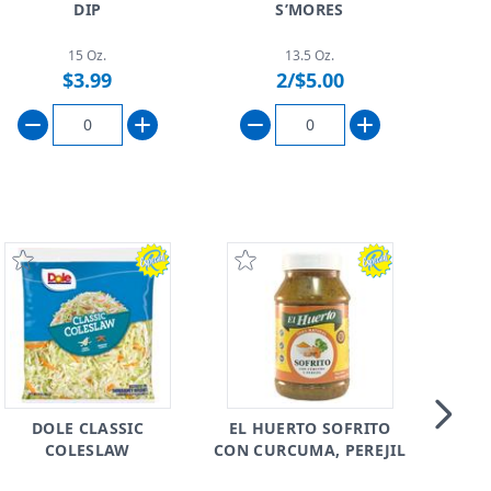
Skip t
DIP
S’MORES
15 Oz.
13.5 Oz.
$3.99
2/$5.00
ÑA
(
DOLE CLASSIC
EL HUERTO SOFRITO
Skip t
COLESLAW
CON CURCUMA, PEREJIL