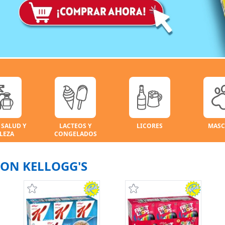
 SALUD Y
LACTEOS Y
LICORES
MASC
LEZA
CONGELADOS
CON KELLOGG'S