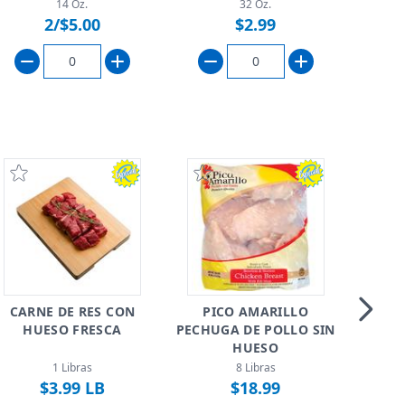
14 Oz.
32 Oz.
2/$5.00
$2.99
JOHN
FL
CARNE DE RES CON
PICO AMARILLO
HUESO FRESCA
PECHUGA DE POLLO SIN
Skip t
HUESO
1 Libras
8 Libras
$3.99 LB
$18.99