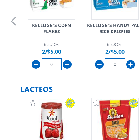
KELLOGG'S CORN
KELLOGG'S HANDY PA
Skip to previous slide page
FLAKES
RICE KRISPIES
6-5.7 Oz.
6-4.8 Oz.
2/$5.00
2/$5.00
LACTEOS