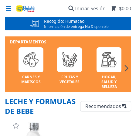
Iniciar Sesión
$0.00
Recogido: Humacao
Información de entrega No Disponible
DEPARTAMENTOS
CARNES Y
FRUTAS Y
HOGAR,
MARISCOS
VEGETALES
SALUD Y
BELLEZA
LECHE Y FORMULAS
Recomendados
DE BEBE