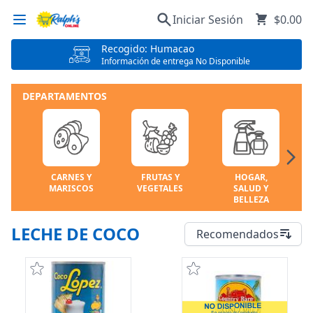
Iniciar Sesión
$0.00
Recogido: Humacao
Información de entrega No Disponible
DEPARTAMENTOS
CARNES Y
FRUTAS Y
HOGAR,
MARISCOS
VEGETALES
SALUD Y
BELLEZA
LECHE DE COCO
Recomendados