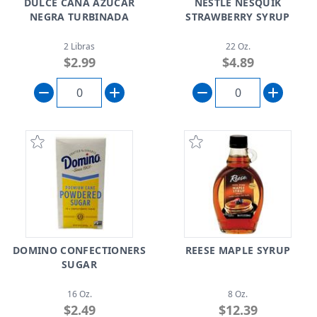
DULCE CAÑA AZUCAR
NESTLE NESQUIK
NEGRA TURBINADA
STRAWBERRY SYRUP
2 Libras
22 Oz.
$2.99
$4.89
DOMINO CONFECTIONERS
REESE MAPLE SYRUP
SUGAR
16 Oz.
8 Oz.
$2.49
$12.39