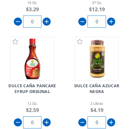
16 Oz.
37 Oz.
$3.29
$12.19
DULCE CAÑA PANCAKE
DULCE CAÑA AZUCAR
SYRUP ORIGINAL
NEGRA
12 Oz.
2 Libras
$2.59
$4.19