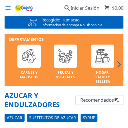
Iniciar Sesión
$0.00
Recogido: Humacao
Información de entrega No Disponible
DEPARTAMENTOS
CARNES Y
FRUTAS Y
HOGAR,
MARISCOS
VEGETALES
SALUD Y
BELLEZA
AZUCAR Y
Recomendados
ENDULZADORES
AZUCAR
SUSTITUTOS DE AZUCAR
SYRUP