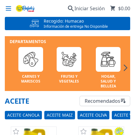
Iniciar Sesión
$0.00
Recogido: Humacao
Información de entrega No Disponible
DEPARTAMENTOS
CARNES Y
FRUTAS Y
HOGAR,
MARISCOS
VEGETALES
SALUD Y
BELLEZA
ACEITE
Recomendados
ACEITE CANOLA
ACEITE MAIZ
ACEITE OLIVA
ACEITE V