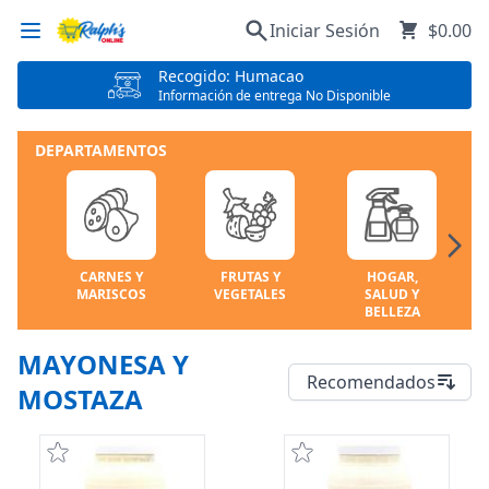
Iniciar Sesión
$0.00
Recogido: Humacao
Información de entrega No Disponible
DEPARTAMENTOS
CARNES Y
FRUTAS Y
HOGAR,
MARISCOS
VEGETALES
SALUD Y
BELLEZA
MAYONESA Y
Recomendados
MOSTAZA