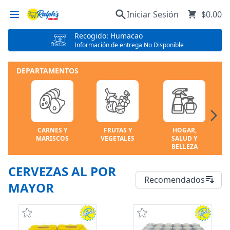
Iniciar Sesión
$0.00
Recogido: Humacao
Información de entrega No Disponible
DEPARTAMENTOS
CARNES Y
FRUTAS Y
HOGAR,
MARISCOS
VEGETALES
SALUD Y
BELLEZA
CERVEZAS AL POR
Recomendados
MAYOR