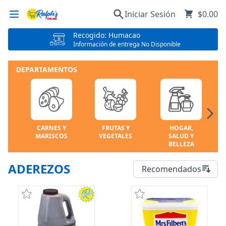
Iniciar Sesión
$0.00
Recogido: Humacao
Información de entrega No Disponible
DEPARTAMENTOS
CARNES Y
FRUTAS Y
HOGAR,
MARISCOS
VEGETALES
SALUD Y
BELLEZA
ADEREZOS
Recomendados