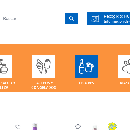
Recogido: H
Información de 
 SALUD Y
LACTEOS Y
LICORES
MASC
LEZA
CONGELADOS