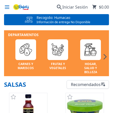
Iniciar Sesión
$0.00
Recogido: Humacao
Información de entrega No Disponible
DEPARTAMENTOS
CARNES Y
FRUTAS Y
HOGAR,
MARISCOS
VEGETALES
SALUD Y
BELLEZA
SALSAS
Recomendados