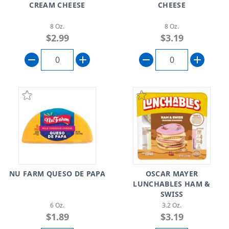
CREAM CHEESE
CHEESE
8 Oz.
8 Oz.
$2.99
$3.19
NU FARM QUESO DE PAPA
OSCAR MAYER
LUNCHABLES HAM &
SWISS
6 Oz.
3.2 Oz.
$1.89
$3.19