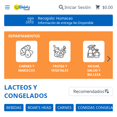
Iniciar Sesión
$0.00
Recogido: Humacao
Información de entrega No Disponible
DEPARTAMENTOS
CARNES Y
FRUTAS Y
HOGAR,
MARISCOS
VEGETALES
SALUD Y
BELLEZA
LACTEOS Y
Recomendados
CONGELADOS
BEBIDAS
BOAR'S HEAD
CARNES
COMIDAS CONGELAD