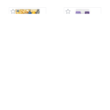
KRAFT CREAMY MELT
LACTAID LECHE SIN
THREE CHEESE
GRASA Y LIBRE DE
LACTOSA
8 Oz.
64 Oz.
$3.19
$6.99