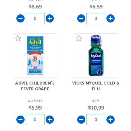
$8.69
$6.59
ADVIL CHILDREN`S
VICKS NYQUIL COLD &
FEVER GRAPE
FLU
4 Unidad
8 Oz.
$5.99
$10.99