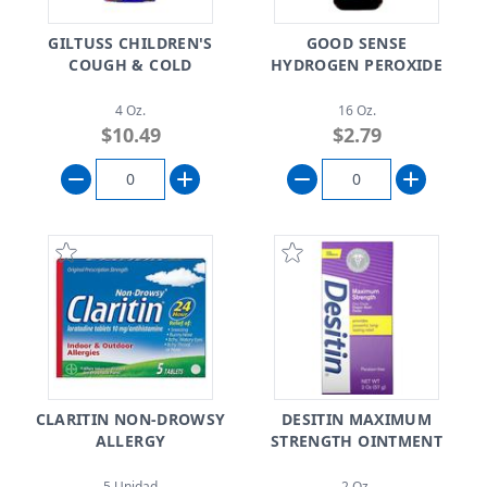
GILTUSS CHILDREN'S
GOOD SENSE
COUGH & COLD
HYDROGEN PEROXIDE
4 Oz.
16 Oz.
$10.49
$2.79
CLARITIN NON-DROWSY
DESITIN MAXIMUM
ALLERGY
STRENGTH OINTMENT
5 Unidad
2 Oz.