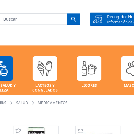
Recogido: H
Información de 
 SALUD Y
LACTEOS Y
LICORES
MASC
LEZA
CONGELADOS
RKS
SALUD
MEDICAMENTOS