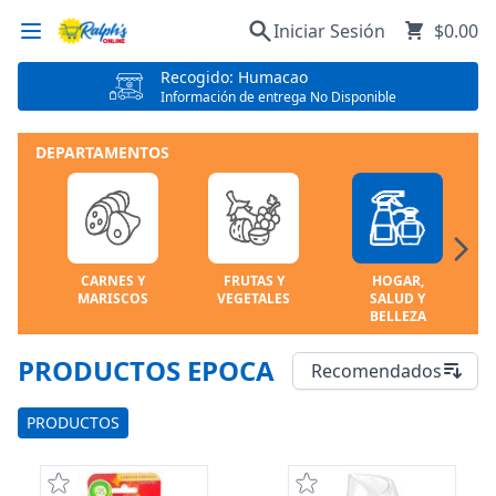
Iniciar Sesión
$0.00
Recogido: Humacao
Información de entrega No Disponible
DEPARTAMENTOS
CARNES Y
FRUTAS Y
HOGAR,
MARISCOS
VEGETALES
SALUD Y
BELLEZA
PRODUCTOS EPOCA
Recomendados
PRODUCTOS