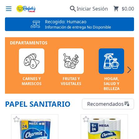
Iniciar Sesión
$0.00
Recogido: Humacao
Información de entrega No Disponible
DEPARTAMENTOS
CARNES Y
FRUTAS Y
HOGAR,
MARISCOS
VEGETALES
SALUD Y
BELLEZA
PAPEL SANITARIO
Recomendados