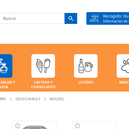
Recogido: H
Información de 
 SALUD Y
LACTEOS Y
LICORES
MASC
LEZA
CONGELADOS
RKS
DESECHABLES
MOLDES