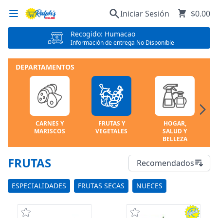
Iniciar Sesión
$0.00
Recogido: Humacao
Información de entrega No Disponible
DEPARTAMENTOS
CARNES Y
FRUTAS Y
HOGAR,
MARISCOS
VEGETALES
SALUD Y
BELLEZA
FRUTAS
Recomendados
ESPECIALIDADES
FRUTAS SECAS
NUECES