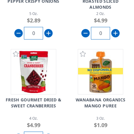
PEPPER CRISPY ONIONS
ROASTED SLICED
ALMONDS
5 Oz.
2 Oz.
$2.89
$4.99
FRESH GOURMET DRIED &
WANABANA ORGANICS
SWEET CRANBERRIES
MANGO PUREE
4 Oz.
3 Oz.
$4.99
$1.09