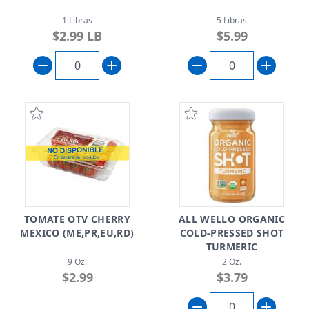
1 Libras
5 Libras
$2.99 LB
$5.99
TOMATE OTV CHERRY
ALL WELLO ORGANIC
MEXICO (ME,PR,EU,RD)
COLD-PRESSED SHOT
TURMERIC
9 Oz.
2 Oz.
$2.99
$3.79