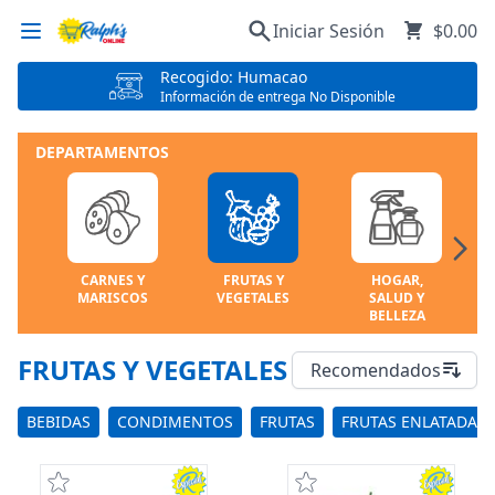
Iniciar Sesión
$0.00
Recogido: Humacao
Información de entrega No Disponible
DEPARTAMENTOS
CARNES Y
FRUTAS Y
HOGAR,
MARISCOS
VEGETALES
SALUD Y
BELLEZA
FRUTAS Y VEGETALES
Recomendados
BEBIDAS
CONDIMENTOS
FRUTAS
FRUTAS ENLATADAS