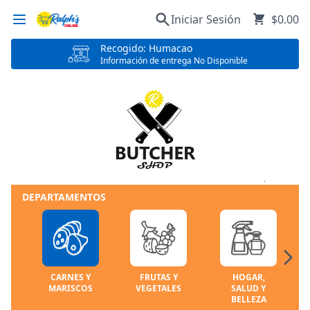
Iniciar Sesión
$0.00
Recogido: Humacao
Información de entrega No Disponible
DEPARTAMENTOS
CARNES Y
FRUTAS Y
HOGAR,
MARISCOS
VEGETALES
SALUD Y
BELLEZA