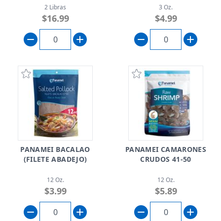
2 Libras
3 Oz.
$16.99
$4.99
PANAMEI BACALAO
PANAMEI CAMARONES
(FILETE ABADEJO)
CRUDOS 41-50
12 Oz.
12 Oz.
$3.99
$5.89